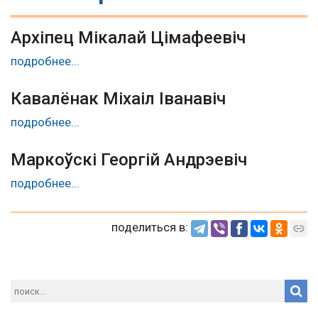
Архіпец Мікалай Цімафеевіч
подробнее...
Кавалёнак Міхаіл Іванавіч
подробнее...
Маркоўскі Георгій Андрэевіч
подробнее...
поделиться в: