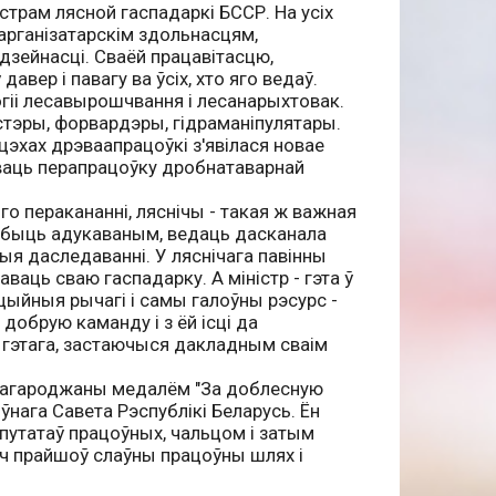
страм лясной гаспадаркі БССР. На усіх
арганізатарскім здольнасцям,
дзейнасці. Сваёй працавітасцю,
вер і павагу ва ўсіх, хто яго ведаў.
огіі лесавырошчвання і лесанарыхтовак.
стэры, форвардэры, гідраманіпулятары.
цэхах дрэваапрацоўкі з'явілася новае
аваць перапрацоўку дробнатаварнай
го перакананні, ляснічы - такая ж важная
ен быць адукаваным, ведаць дасканала
ыя даследаванні. У ляснічага павінны
аць сваю гаспадарку. А міністр - гэта ў
ацыйныя рычагі і самы галоўны рэсурс -
добрую каманду і з ёй ісці да
а гэтага, застаючыся дакладным сваім
знагароджаны медалём "За доблесную
нага Савета Рэспублікі Беларусь. Ён
путатаў працоўных, чальцом і затым
іч прайшоў слаўны працоўны шлях і