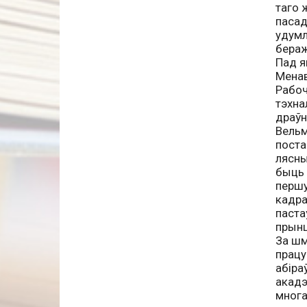
таго 
пасад
удумл
бераж
Пад я
Менав
Рабоч
тэхна
драўн
Вельм
поста
лясны
быць 
першу
кадра
паста
прынц
За шм
працу
абіра
акадэ
многа