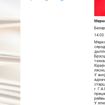
Марко
Белар
14.03.
Марко
сярэд
дыпло
Брэсц
тэхна
Кіраў
лясні
У жні
аднач
старш
г. Г.
праца
райвы
У ліп