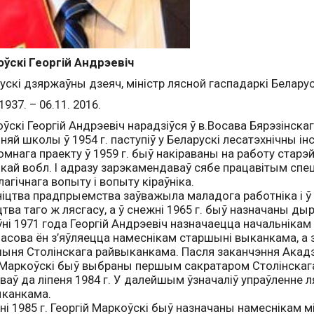
ўскі Георгій Андрэевіч
ускі дзяржаўны дзеяч, міністр лясной гаспадаркі Беларус
1937. – 06.11. 2016.
ўскі Георгій Андрэевіч нарадзіўся ў в.Восава Бярэзінска
няй школы ў 1954 г. паступіў у Беларускі лесатэхнічны ін
мнага праекту ў 1959 г. быў накіраваны на работу старэ
кай вобл. І адразу зарэкамендаваў сябе працавітым спец
лагічнага вопыту і вопыту кіраўніка.
ніцтва прадпрыемства заўважыла маладога работніка і ў ч
цтва таго ж лясгасу, а ў снежні 1965 г. быў назначаны ды
ўні 1971 года Георгій Андрэевіч назначаецца начальнікам
асова ён з’яўляецца намеснікам старшыні выканкама, а з 
ыня Столінскага райвыканкама. Пасля заканчэння Акадэм
А.Маркоўскі быў выбраны першым сакратаром Столінскага
ваў да ліпеня 1984 г. У далейшым ўзначаліў упраўленне 
канкама.
ені 1985 г. Георгій Маркоўскі быў назначаны намеснікам м