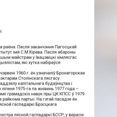
і.
га раёна. Пасля заканчэння Пагосцкай
стытут імя С.М.Кірава. Пасля абароны
йшым майстрам у Івацэвіцкі хімлясгас
ыялістам, які хутка набіраўся
эрвені 1960 г. ён узначаліў Бронагорскае
рэктарам Столінскага лясгасу.
 аддзелу капітальнага будаўніцтва і
ліпеня 1975-га па жнівень 1977 года –
іі грамадскіх навук пры ЦК КПСС ў 1979
 райкома партыі. На гэтай пасадзе ён
лясной гаспадаркі Брэсцкага
іністра лясной гаспадаркі БССР, у верасні