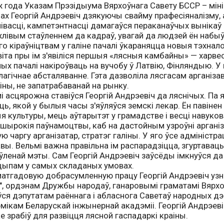
ж года Указам Прэзідыума Вярхоўнага Савету БССР – міні
ах Георгій Андрэевіч дзякуючы свайму прафесіяналізму, 
івасці, кампетэнтнасці дамагаўся пераканаўчых вынікаў 
лівым стаўленнем да кадраў, увагай да людзей ён набыў да
го кіраўніцтвам у галіне пачалі ўкараняцца новыя тэхнал
іта пры ім з'явіліся першыя «лясныя камбайны» — харве
ых пачалі накіроўваць на вучобу ў Латвію, Фінляндыю. У 
лагічнае абсталяванне. Гэта дазволіла лясгасам арганіз
іны, не запатрабаванай на рынку.
і асцярожна ставіўся Георгій Андрэевіч да ляснічых. Па я
ць, якой у былыя часы з'яўляўся земскі лекар. Ён павін
я культуры, мець аўтарытэт у грамадстве і весці навуков
шырокія паўнамоцтвы, каб на дастойным узроўні арганізав
ю чаргу арганізатар, стратэг галіны. У яго ўсе адміністр
вы. Вельмі важна правільна ім распарадзіцца, згуртаваць 
ўленай мэты. Сам Георгій Андрэевіч заўсёды імкнуўся д
ыпам у самых складаных умовах.
атгадовую добрасумленную працу Георгій Андрэевіч у
", ордэнам Дружбы народаў, ганаровымі граматамі Вярхоў
ўся дэпутатам раённага і абласнога Саветаў народных дэ
мікам Беларускай інжынернай акадэміі. Георгій Андрэев
е зрабіў для развіцця лясной гаспадаркі краіны.