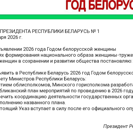
 ПРЕЗИДЕНТА РЕСПУБЛИКИ БЕЛАРУСЬ № 1
аря 2026 г.
ъявлении 2026 года Годом белорусской женщины
ях формирования национального образа женщины-труже
женщин в сохранении и развитии общества постановляю:
ъявить в Республике Беларусь 2026 год Годом белорусс
вету Министров Республики Беларусь:
стием облисполкомов, Минского горисполкома разработа
бликанский план мероприятий по проведению в 2026 год
ечить координацию деятельности государственных орган
полнению названного плана.
стоящий Указ вступает в силу после его официального оп
Президент