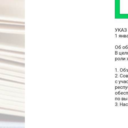
УКАЗ
1 янв
Об об
В цел
роли 
1. Об
2. Со
с уча
респу
обесп
по вы
3. На