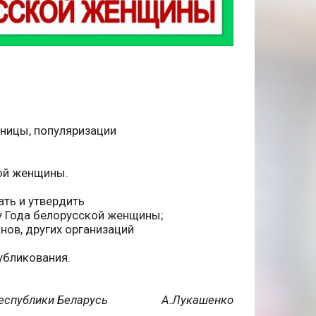
ницы, популяризации
кой женщины.
ть и утвердить
у Года белорусской женщины;
ов, других организаций
убликования.
 Республики Беларусь А.Лукашенко