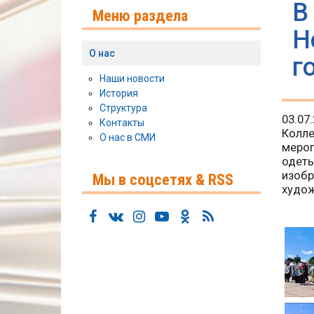
В
Меню раздела
Н
О нас
г
Наши новости
История
Структура
03.07
Контакты
Колле
О нас в СМИ
мероп
одеты
изобр
Мы в соцсетях & RSS
худож