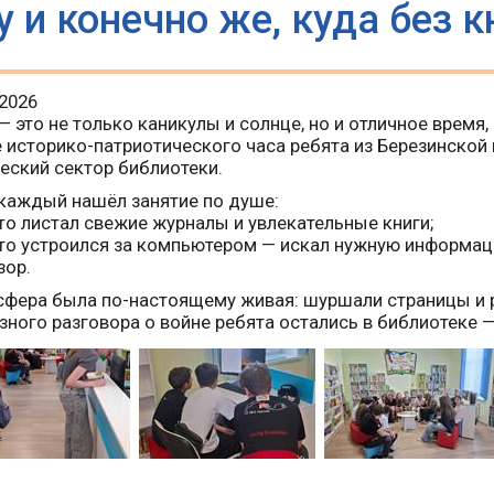
у и конечно же, куда без к
.2026
— это не только каникулы и солнце, но и отличное время
 историко-патриотического часа ребята из Березинской 
ский сектор библиотеки.
 каждый нашёл занятие по душе:
-то листал свежие журналы и увлекательные книги;
-то устроился за компьютером — искал нужную информац
зор.
фера была по-настоящему живая: шуршали страницы и р
зного разговора о войне ребята остались в библиотеке 