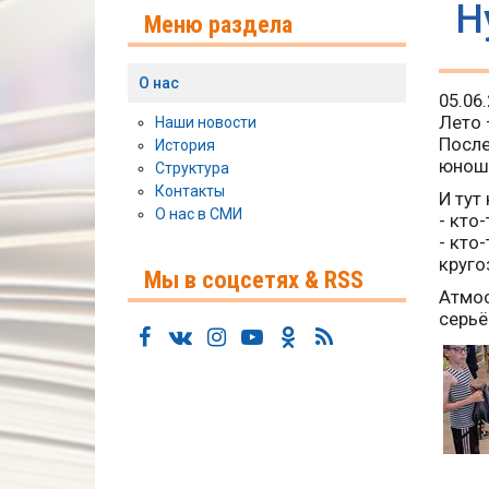
Н
Меню раздела
О нас
05.06
Лето 
Наши новости
После
История
юноше
Структура
Контакты
И тут
О нас в СМИ
- кто
- кто
круго
Мы в соцсетях & RSS
Атмос
серьё