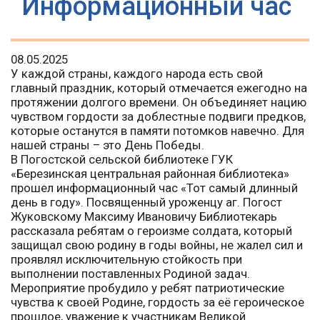
Информационный час
08.05.2025
У каждой страны, каждого народа есть свой
главный праздник, который отмечается ежегодно на
протяжении долгого времени. Он объединяет нацию
чувством гордости за доблестные подвиги предков,
которые останутся в памяти потомков навечно. Для
нашей страны – это День Победы.
В Погостской сельской библиотеке ГУК
«Березинская центральная районная библиотека»
прошел информационный час «Тот самый длинный
день в году». Посвященный уроженцу аг. Погост
Жуковскому Максиму Ивановичу Библиотекарь
рассказала ребятам о героизме солдата, который
защищал свою родину в годы войны, не жалел сил и
проявлял исключительную стойкость при
выполнении поставленных Родиной задач.
Мероприятие пробудило у ребят патриотические
чувства к своей Родине, гордость за её героическое
прошлое, уважение к участникам Великой