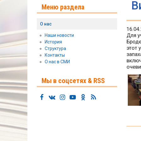
В
Меню раздела
О нас
16.04
Для у
Наши новости
Броде
История
этот 
Структура
запах
Контакты
включ
О нас в СМИ
очеви
Мы в соцсетях & RSS