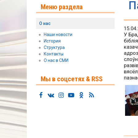
П
Меню раздела
О нас
15.04
У Бра
Наши новости
біблі
История
казач
Структура
адроз
Контакты
слоўн
О нас в СМИ
разві
вясёл
пазна
Мы в соцсетях & RSS