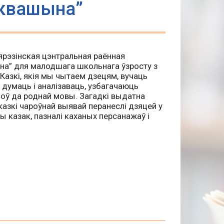
аквашына”
ярэзінская цэнтральная раённая
на” для малодшага школьнага ўзросту з
 Казкі, якія мы чытаем дзецям, вучаць
 думаць і аналізаваць, узбагачаюць
оў да роднай мовы. Загадкі выдатна
 казкі чароўнай выявай перанеслі дзяцей у
ы казак, пазналі каханых персанажаў і