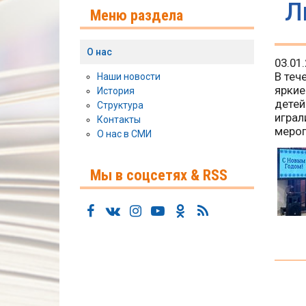
Л
Меню раздела
О нас
03.01
В теч
Наши новости
яркие
История
детей
Структура
играл
Контакты
мероп
О нас в СМИ
Мы в соцсетях & RSS