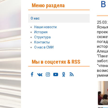
В
Меню раздела
О нас
25.03
Ясным
Наши новости
проек
История
сюжет
Структура
погад
Контакты
истор
О нас в СМИ
Алешк
“Паке
забот
Мы в соцсетях & RSS
“чтен
возмо
умени