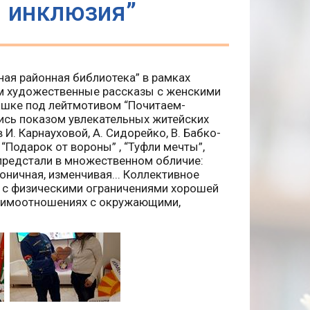
я инклюзия”
ая районная библиотека” в рамках
м художественные рассказы с женскими
ашке под лейтмотивом “Почитаем-
ись показом увлекательных житейских
И. Карнауховой, А. Сидорейко, В. Бабко-
“Подарок от вороны” , “Туфли мечты”,
и предстали в множественном обличие:
оничная, изменчивая... Коллективное
 с физическими ограничениями хорошей
заимоотношениях с окружающими,