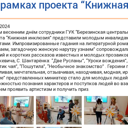
 рамках проекта “Книжна
.2024
 весенним днём сотрудники ГУК “Березинская центральн
та “Книжная инклюзия” представили молодым инвалида
ами. Импровизированные гадания на литературной ром
аем, загадочную женскую нарутру узнаем” сопровождал
ий и коротких рассказов известных и молодых прозаиков 
евича, С. Шантарёнка: “Две Русланы”, “Уроки вождения”, 
тик чая”, “Пошутила”, “Необычное знакомство” . Героин
ливая, мечтательная, отзывчивая, находчивая, модная, ир
ие” представленных миниатюр стало для молодых людей
жностью познания характеров и поступков людей во в
ем проявить артистизм и получить приз.