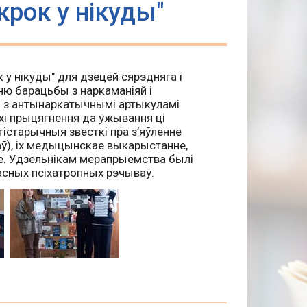
крок у нікуды"
к у нікуды
" для
дзецей сярэдняга і
ю барацьбы з наркаманіяй і
я з антынаркатычнымі артыкуламі
хі прыцягнення да ўжывання ці
істарычныя звесткі пра з’яўленне
аў), іх медыцынскае выкарыстанне,
ў’е. Удзельнікам мерапрыемства былі
асных псіхатропных рэчываў.