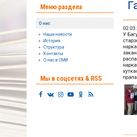
Г
Меню раздела
О нас
02.03
У Баг
Наши новости
старэ
История
нарка
Структура
закан
Контакты
распа
О нас в СМИ
нарка
хутка
прапа
Мы в соцсетях & RSS