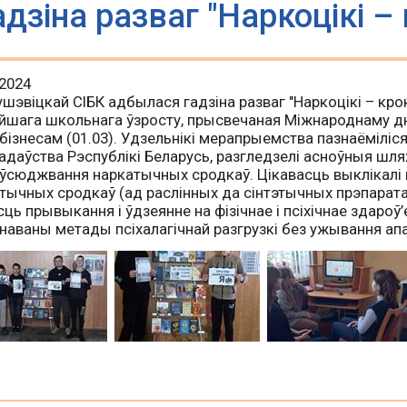
адзіна разваг "Наркоцікі – 
.2024
ушэвіцкай СІБК адбылася гадзіна разваг "
Наркоцікі – кро
йшага школьнага ўзросту, прысвечаная
Міжнароднаму дн
бізнесам (01.03)
. Удзельнікі мерапрыемства пазнаёміліс
адаўства Рэспублікі Беларусь, разгледзелі асноўныя шля
ўсюджвання наркатычных сродкаў. Цікавасць выклікалі г
тычных сродкаў (ад раслінных да сінтэтычных прэпарат
сць прывыкання і ўдзеянне на фізічнае і псіхічнае здаро
наваны метады псіхалагічнай разгрузкі без ужывання ап