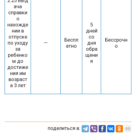
2.25 Выд
ача
справки
о
нахожде
5
нии в
дней
отпуске
со
Беспл
Бессрочн
по уходу
—
дня
атно
о
за
обра
ребенко
щени
м до
я
достиже
ния им
возраст
а 3 лет
поделиться в: