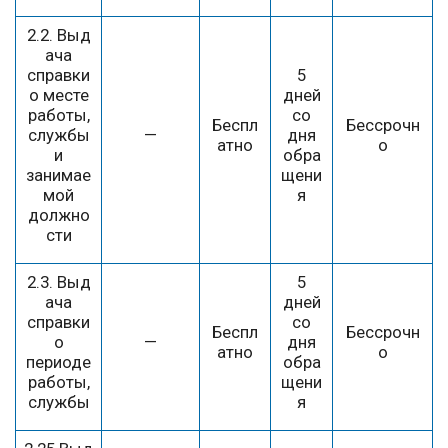
2.2. Выд
ача
справки
5
о месте
дней
работы,
со
Беспл
Бессрочн
службы
—
дня
атно
о
и
обра
занимае
щени
мой
я
должно
сти
2.3. Выд
5
ача
дней
справки
со
Беспл
Бессрочн
о
—
дня
атно
о
периоде
обра
работы,
щени
службы
я