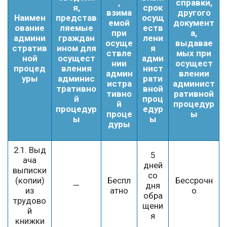
,
справки,
я,
срок
взима
другого
Наимен
представ
осущ
емой
документ
ование
ляемые
еств
при
а,
админи
граждан
лени
осуще
выдавае
стратив
ином для
я
ствле
мых при
ной
осущест
адми
нии
осущест
процед
вления
нист
админ
влении
уры
админис
рати
истра
админист
тративно
вной
тивно
ративной
й
проц
й
процедур
процедур
едур
проце
ы
ы
ы
дуры
2.1. Выд
5
ача
дней
выписки
со
(копии)
Беспл
Бессрочн
—
дня
из
атно
о
обра
трудово
щени
й
я
книжки