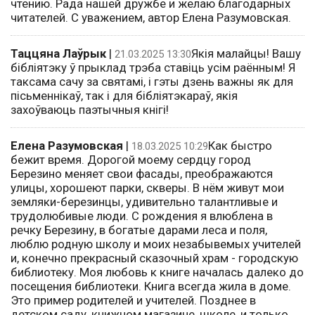
чтению. Рада нашей дружбе и желаю благодарных
читателей. С уважением, автор Елена Разумовская.
⁨Таццяна Лаўрык
|
Якія малайцы! Вашу
21.03.2025 13:30
бібліятэку ў прыклад трэба ставіць усім раённым! Я
таксама сачу за святамі, і гэты дзень важны як для
пісьменнікаў, так і для бібліятэкараў, якія
захоўваюць паэтычныя кнігі!
Елена Разумовская
|
Как быстро
18.03.2025 10:29
бежит время. Дорогой моему сердцу город
Березино меняет свои фасады, преображаются
улицы, хорошеют парки, скверы. В нём живут мои
земляки-березинцы, удивительно талантливые и
трудолюбивые люди. С рождения я влюблена в
речку Березину, в богатые дарами леса и поля,
люблю родную школу и моих незабывемых учителей
и, конечно прекрасный сказочный храм - городскую
библиотеку. Моя любовь к книге началась далеко до
посещения библиотеки. Книга всегда жила в доме.
Это пример родителей и учителей. Позднее в
детском саду, книжном магазине, школе, и только