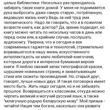
целые библиотеки. Несколько раз приходилось
забирать такие книги домой. У меня не поднимается
рука выбросить даже самую старую , потрёпанную,
видавшую жизнь книгу.Ведь за ней труд ума
человеческого. Надо ли говорить, что и в пожилом
возрасте книга, как доктор? Да, зрение подводит, но
книгу можно читать по нескольку часов в день или
перед сном или, в крайнем случае, послушать
аудиокнигу. Уверена, что и сегодня в век
современных гаджетов и технологий, стремительно
ворвавшегося в нашу жизнь искусственного
интеллекта,есть не мало любителей-книгочеев,
которым дорога и интересна бумажная версия
книги. Я люблю свежий запах типографской краски,
шуршание новеньких страниц и захватывающие
стихи или сюжеты произведений. Но, старый друг,
говорят, лучше новых двух. И такая поговорка имеет
место быть. Жить надо сегодня, но и не забывать
прошлое. Возвращаться к классикам, откуда можно
черпать великий и могучий русский язык, а также
"мілагучную родную беларускую мову". Мой призыв -
читайте! Нация тем богаче, насколько она развита