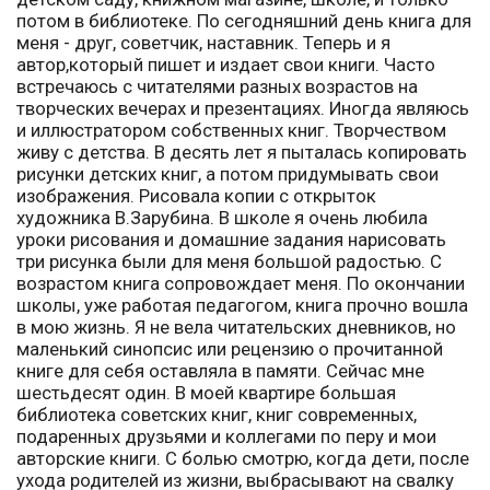
потом в библиотеке. По сегодняшний день книга для
меня - друг, советчик, наставник. Теперь и я
автор,который пишет и издает свои книги. Часто
встречаюсь с читателями разных возрастов на
творческих вечерах и презентациях. Иногда являюсь
и иллюстратором собственных книг. Творчеством
живу с детства. В десять лет я пыталась копировать
рисунки детских книг, а потом придумывать свои
изображения. Рисовала копии с открыток
художника В.Зарубина. В школе я очень любила
уроки рисования и домашние задания нарисовать
три рисунка были для меня большой радостью. С
возрастом книга сопровождает меня. По окончании
школы, уже работая педагогом, книга прочно вошла
в мою жизнь. Я не вела читательских дневников, но
маленький синопсис или рецензию о прочитанной
книге для себя оставляла в памяти. Сейчас мне
шестьдесят один. В моей квартире большая
библиотека советских книг, книг современных,
подаренных друзьями и коллегами по перу и мои
авторские книги. С болью смотрю, когда дети, после
ухода родителей из жизни, выбрасывают на свалку