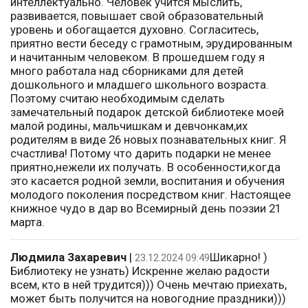
интеллектуально. Человек учится мыслить,
развивается, повышает свой образовательный
уровень и обогащается духовно. Согласитесь,
приятно вести беседу с грамотным, эрудированным
и начитанным человеком. В прошедшем году я
много работала над сборниками для детей
дошкольного и младшего школьного возраста.
Поэтому считаю необходимым сделать
замечательный подарок детской библиотеке моей
малой родины, мальчишкам и девчонкам,их
родителям в виде 26 новых познавательных книг. Я
счастлива! Потому что дарить подарки не менее
приятно,нежели их получать. В особенности,когда
это касается родной земли, воспитания и обучения
молодого поколения посредством книг. Настоящее
книжное чудо в дар во Всемирный день поэзии 21
марта.
Людмила Захаревич
|
Шикарно! )
23.12.2024 09:49
Библиотеку не узнать) Искренне желаю радости
всем, кто в ней трудится))) Очень мечтаю приехать,
может быть получится на новогодние праздники)))