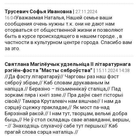
Трусевич Софья Ивановна
|
27.11.2024
Уважаемая Наталья, Нашей семье ваши
16:04
сообщения очень нужны т.к. они не дают нам
оторваться от общественной жизни и позволяют
быть в курсе происходящего в нашем городе. , в
частности в культурном центре города. Спасибо вам
за это.
Святлана Магiлёучык удзельніца II літаратурнага
рэгіён-фэста “Масты сяброўства”
|
15.11.2024 14:38
//Да фэсту літаратараў// Чарговы раз наш фэст
сяброў збірае,// Каб словам друкаваным ім
напіцца.// Беразіно – пісьменнікаў сталіца,// Пад
зоркамі пяра і кнігі ззяе.// Пра даўні свет гісторыі
сівой// Тамара Круталевіч нам вяшчае// І нам да
сэрцаў сцежку пракладае,// Як мост па-над
Бярэзінай ракой.// І нам тут, творцам, вельмі добра
быць,// Не ў стол складаць свае апавяданні, вершы,
–// Знаходзіць слухачоў сабе тут першых// Каб
прагай слова сэрца наталіць.//