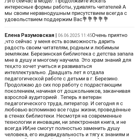
/это сейчас в моде/. Продолжайте искать
интересные формы работы, удивлять читателей А
мы своим неравнодушным присутствием всегда с
удовольствием поддержим Вас💐💐💐💐💐
Елена Разумовская
|
Очень приятно
06.06.2025 11:45
,что сейчас у меня есть возможность дарить
радость своим читателям, родным и любимым
землякам. Березинская библиотека с детства запала
мне в душу и многому научила. Это храм знаний для
тех,кто хочет учиться и развиваться
интеллектуально. Двадцать лет я отдала
педагогической работе с детьми в г. Березино.
Продолжаю до сих пор работу с подрастающим
поколением, начиная от дошкольников, заканчивая
взрослой аудиторией . Теперь я ветеран
педагогического труда, литератор. И сегодня я с
любовью вспоминаю все годы жизни, проведённые
в стенах библиотеки. Несмотря на современные
технологии и иновации, ни электронная книга, и не
всегда ИИ,не смогут полностью заменить душу
человека, его индивидуальность и тягу к знаниям и