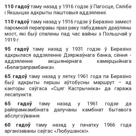
110 гадоў
таму назад у 1916 годзе ў Пагосце, Сялібе
i Якшыцах адкрыты паштовыя аддзяленні.
110 гадоў
таму назад у 1916 годзе ў Беразіно замест
паромной пераправы праз раку пабудавалі драўляны
мост, які быў спалены пад час вайны з Польшчай у
1919 г.
95 гадоў
таму назад у 1931 годзе ў Беразіно
адкрылася аддзяленне Дзяржаўнага банка, сёння -
аддзяленне акцыянернага камерцыйнага
«Белаграпрамбанка».
65 гадоў
таму назад у летку 1961 года па Беразіно
быў адкрыты першы аўтобусны маршрут – ад
канторы саўгаса «Сцяг Кастрычніка» да гаража
лесапункта.
65 гадоў
таму назад у 1961 годзе да
райпрамкамбіната далучаны камбінат бытавога
абслугоўвання.
60 гадоў
таму назад у пачатку 1966 года
арганізаваны саўгас «Любушанскі».