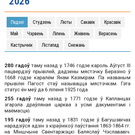
2026
Падзеі
Студзень
Люты
Сакавік
Красавік
Май
Чэрвень
Ліпень
Жнівень
Верасень
Кастрычнік
Лістапад
Снежань
280 гадоў
таму назад у 1746 годзе кароль Аўгуст ІІІ
пацвердзіў прывілей, дадзены мястэчку Беразіно ў
1668 годзе каралём Янам Казімірам. Па названым
прывілеі Пагост стаў называцца мястэчкам. Гэта
статус ён меў да 6 ліпеня 1925 года.
255 гадоў
таму назад у 1771 годзе ў Капланцах
згарэла драўляная царква з усімі дакументамі і
маёмасцю.
195 гадоў
таму назад у 1831 годзе ў Багушэвічах
нарадзіўся адзін з кіраўнікоў паўстання 1863-1864 гг.
на Міншчыне Свентаржэцкі Баляслаў Чэслававіч.