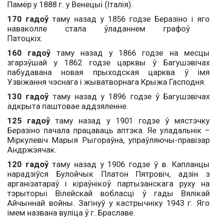
Памёр у 1888 г. у Венецыі (Італія).
170 гадоў
таму назад у 1856 годзе Беразіно і яго
наваколле стала ўладаннем графоў
Патоцкіх.
160 гадоў
таму назад у 1866 годзе на месцы
згарэўшай у 1862 годзе царквы ў Багушэвічах
пабудавана новая прыходская царква ў імя
Узвіжання чэснага і жыватворнага Крыжа Гасподня.
130 гадоў
таму назад у 1896 годзе ў Багушэвічах
адкрыта паштовае аддзяленне.
125 гадоў
таму назад у 1901 годзе ў мястэчку
Беразіно пачала працаваць аптэка. Яе уладальнік –
Міркулевіч Марыя Рыгораўна, упраўляючы-правізар
Андржэячак.
120 гадоў
таму назад у 1906 годзе ў в. Капланцы
нарадзіўся Булойчык Платон Пятровіч, адзін з
арганізатараў i кіраўнікоў партызанскага руху на
тэрыторыі Вілейскай вобласці ў гады Вялікай
Айчыннай войны. Загінуў у кастрычніку 1943 г. Яго
імем названа вуліца ў г. Браславе.