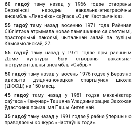
60 гадоў
таму назад у 1966 годзе створаны
Бярэзінскі народны вакальна-этнаграфічны
ансамбль «Лявоніха» саўгаса «Сцяг Кастрычніка».
55 гадоў
таму назад восенню 1971 года Раённая
бібліятэка атрымала новае памяшканне са светлымі,
прасторнымі пакоямі, чытальнай залай па вуліцы
Камсамольскай, 27.
55 гадоў
таму назад у 1971 годзе пры раённым
Доме культуры быў створаны вакальна-
інструментальны ансамбль «Сябры».
50 гадоў
таму назад у восень 1976 годзе ў Беразіно
адкрыта дзіцяча-юнацкая спартыўная школа
(ДЮСШ) на 150 месц.
45 гадоў
таму назад у 1981 годзе механізатар
саўгаса «Камунар» Таццяна Уладзимиращна Захожая
ўдастоена прыза імя Пашы Ангелінай.
35 гадоў
таму назад у 1991 годзе ў раёне ўпершыню
праведзены конкурс «Настаўнік года».