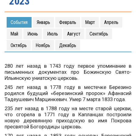
2023
События
Январь
Февраль
Март
Апрель
Май
Июнь
Июль
Август
Сентябрь
Октябрь
Ноябрь
Декабрь
280 лет назад в 1743 году первое упоминание в
письменных документах про Божинскую Свято-
Ильинскую униатскую церковь.
245 лет назад в 1778 году в местечке Березино
родился будущий «березинский пророк» Афанасий
Тадеушевич Марцинкевич. Умер 7 марта 1833 года.
235 лет назад в 1788 году на месте старой церкви,
что сгорела в 1771 году в Капланцах построили
новую деревянную приходскую во имя Покрова
пресвятой Богородицы церковь.
170 лет назад в 1853 году основан Березинский