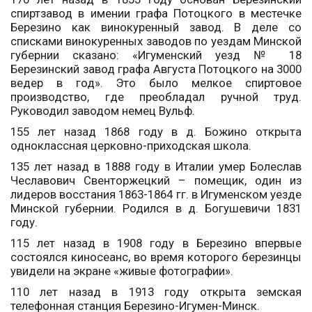
спиртзавод в имении графа Потоцкого в местечке
Березино как винокуренный завод. В деле со
списками винокуренных заводов по уездам Минской
губернии сказано: «Игуменский уезд № 18
Березинский завод графа Августа Потоцкого на 3000
ведер в год». Это было мелкое спиртовое
производство, где преобладал ручной труд.
Руководил заводом немец Вульф.
155 лет назад 1868 году в д. Божино открыта
одноклассная церковно-приходская школа.
135 лет назад в 1888 году в Италии умер Болеслав
Чеславович Свенторжецкий – помещик, один из
лидеров восстания 1863-1864 гг. в Игуменском уезде
Минской губернии. Родился в д. Богушевичи 1831
году.
115 лет назад в 1908 году в Березино впервые
состоялся киносеанс, во время которого березинцы
увидели на экране «живые фотографии».
110 лет назад в 1913 году открыта земская
телефонная станция Березино-Игумен-Минск.